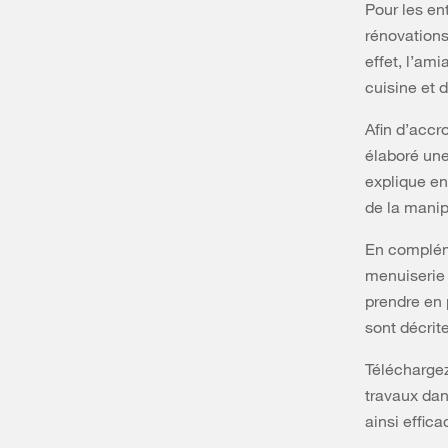
Pour les en
rénovations.
effet, l’am
cuisine et d
Afin d’accr
élaboré une
explique en
de la manip
En compléme
menuiserie 
prendre en 
sont décrite
Téléchargez
travaux dan
ainsi effic