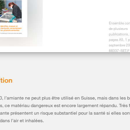
Ensemble co
de plusieurs
publications,
pages A5, 1 
septembre 20
88337-SET.F
conseils d’instruction pour la
ie
tion
iments construits avant 1990 sont susceptibles de
l’amiante. En cas de doutes (y a-t-il de l’amiante?),
 personnel à dire STOP et à exiger un diagnostic
, l’amiante ne peut plus être utilisé en Suisse, mais dans les 
s, ce matériau dangereux est encore largement répandu. Très f
iante présentent un risque substantiel pour la santé si elles son
ans l’air et inhalées.