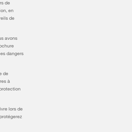
rs de
ion, en
eils de
ous avons
rochure
les dangers
e de
res à
protection
vre lors de
 protégerez