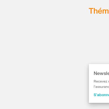
Thém
Newsle
Recevez r
l’assuranc
S’abonne