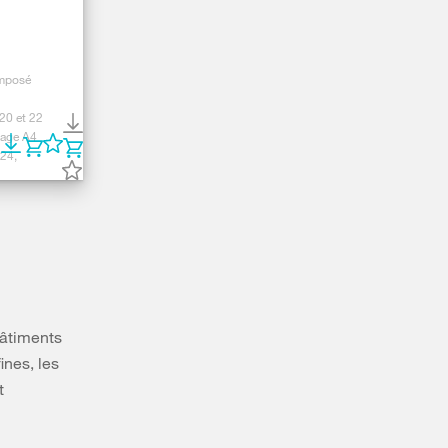
mposé
 20 et 22
page A4
24,
bâtiments
ines, les
t