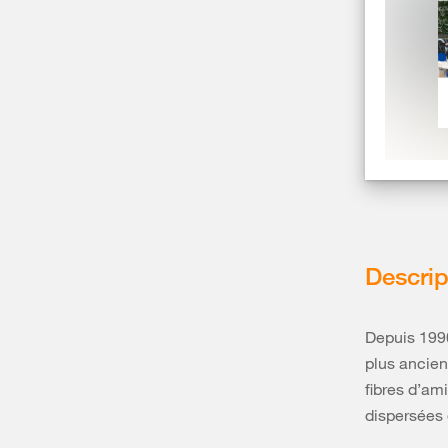
Amiante: 
menuiser
Descrip
Tous les bât
renfermer de 
incitez votre
Depuis 1990
amiante.
plus ancien
fibres d’am
dispersées d