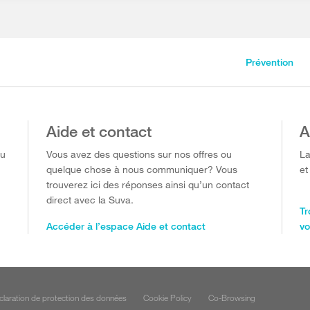
Prévention
Aide et contact
A
ou
Vous avez des questions sur nos offres ou
La
quelque chose à nous communiquer? Vous
et
trouverez ici des réponses ainsi qu’un contact
direct avec la Suva.
Tr
Accéder à l’espace Aide et contact
vo
claration de protection des données
Cookie Policy
Co-Browsing