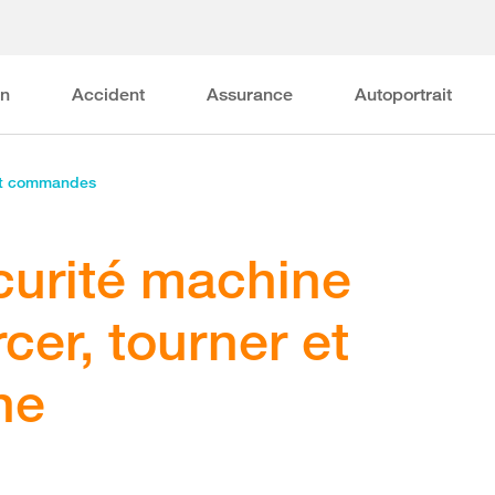
on
Accident
Assurance
Autoportrait
et commandes
curité machine
er, tourner et
che