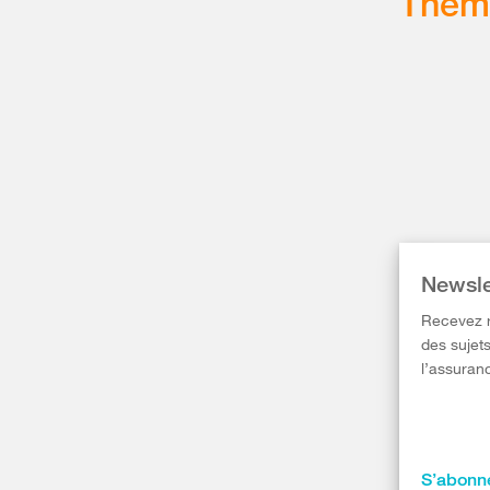
Thém
Newsle
Recevez r
des sujets
l’assuranc
S’abonne