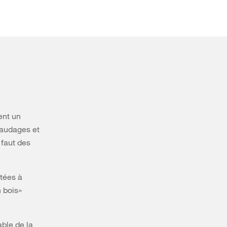
ent un
faudages et
 faut des
tées à
n bois»
able de la