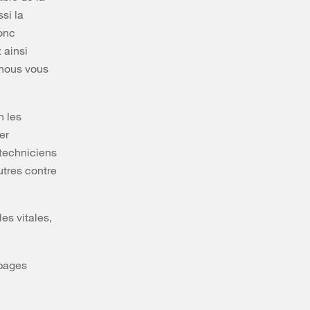
si la
donc
 ainsi
 nous vous
n les
er
 techniciens
utres contre
es vitales,
 pages