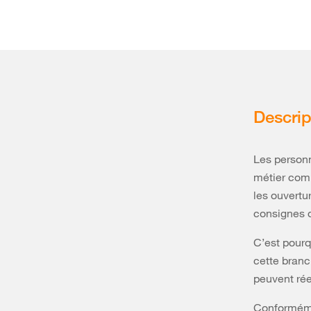
Descrip
Les personn
métier comp
les ouvertur
consignes d
C’est pourq
cette branc
peuvent rée
Conformémen