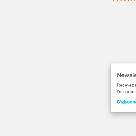
Newsle
Recevez r
l’assuranc
S’abonne