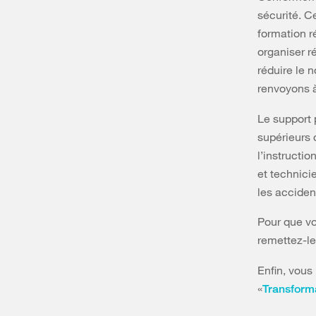
sécurité. C
formation r
organiser r
réduire le 
renvoyons 
Le support 
supérieurs 
l’instructi
et technici
les acciden
Pour que vo
remettez-le
Enfin, vous
«
Transform