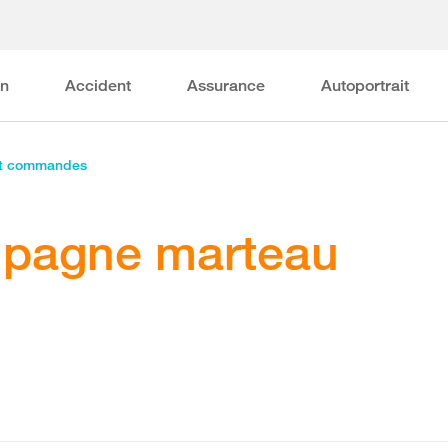
on
Accident
Assurance
Autoportrait
et commandes
mpagne marteau