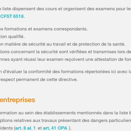
te liste dispensent des cours et organisent des examens pour l
e
.
CFST 6518
e des formations et examens correspondants.
ion qualifié.
n matière de sécurité au travail et de protection de la santé.
tions concernant la sécurité sont vérifiées et transmises lors d
sonnes ayant réussi leur examen reçoivent une attestation de fo
n d’évaluer la conformité des formations répertoriées ici avec l
respect permanent de cette directive.
 entreprises
formation au sein des établissements mentionnés dans la liste b
tions relatives aux travaux présentant des dangers particuliers
idents (
et
).
art. 8 al. 1
art. 41 OPA