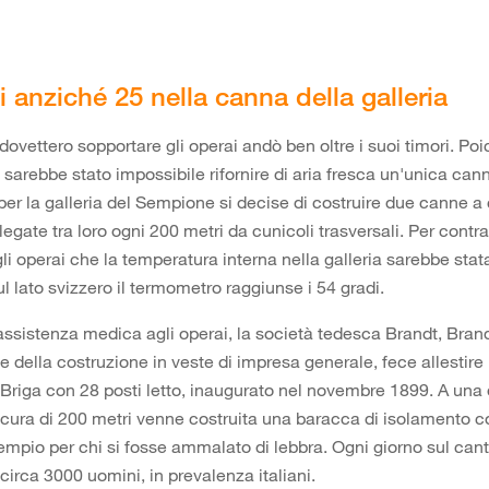
i anziché 25 nella canna della galleria
dovettero sopportare gli operai andò ben oltre i suoi timori. Poi
sarebbe stato impossibile rifornire di aria fresca un'unica can
 per la galleria del Sempione si decise di costruire due canne a
legate tra loro ogni 200 metri da cunicoli trasversali. Per contr
li operai che la temperatura interna nella galleria sarebbe stat
l lato svizzero il termometro raggiunse i 54 gradi.
 assistenza medica agli operai, la società tedesca Brandt, Bran
e della costruzione in veste di impresa generale, fece allestire
Briga con 28 posti letto, inaugurato nel novembre 1899. A una
icura di 200 metri venne costruita una baracca di isolamento c
sempio per chi si fosse ammalato di lebbra. Ogni giorno sul cant
circa 3000 uomini, in prevalenza italiani.