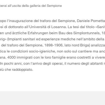
perai all'uscita della galleria del Sempione
opo l'inaugurazione del traforo del Sempione, Daniele Pomett
esi di dottorato all'Università di Losanna. La tesi dal titolo «Sani
gen und ärztliche Erfahrungen beim Bau des Simplontunnels, 
rig» (Impianti sanitari ed esperienze mediche nell'ambito della
 del traforo del Sempione, 1898-1906, lato nord Briga) analizza
tica le condizioni socio-igieniche, non solo sul cantiere ma an
ana. 4000 immigrati con le loro famiglie erano costretti a vivere
In pochi anni, con l'arrivo degli operai, il numero degli abitanti
 più che raddoppiato.