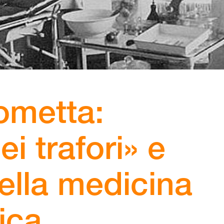
ometta:
ei trafori» e
ella medicina
tica