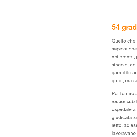
54 grad
Quello che 
sapeva che 
chilometri,
singola, col
garantito ag
gradi, ma su
Per fornire
responsabil
ospedale a 
giudicata s
letto, ad e
lavoravano 