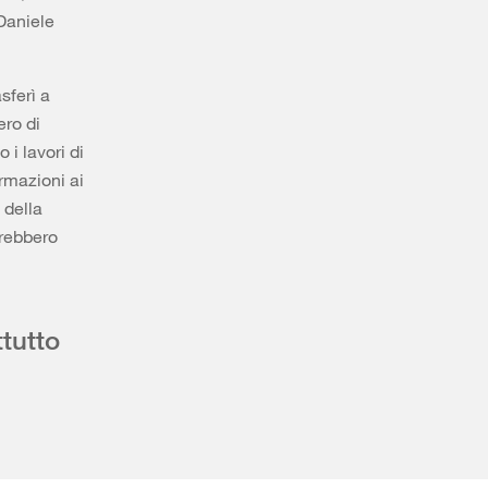
Daniele
sferì a
ero di
i lavori di
ormazioni ai
 della
arebbero
tutto