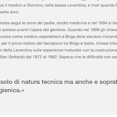
va il medico a Giornico, nella bassa Leventina, e morì quando 
sette anni.
etta seguì le orme del padre, studiò medicina e nel 1894 si tra
r portare avanti l'opera del genitore. Quando nel 1898 gli chies
vorare come medico ospedaliero a Briga dove stavano iniziando 
per il primo traforo del Sempione tra Briga e Iselle, chiese inf
hi della Leventina sulle esperienze maturate con la costruzione
l San Gottardo dal 1872 al 1882. Sapeva che le difficoltà non s
«solo di natura tecnica ma anche e soprat
igienica.»