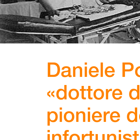
Daniele P
«dottore d
pioniere d
infortunis