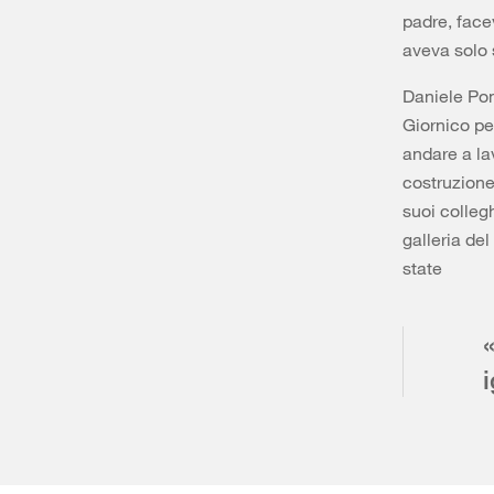
padre, face
aveva solo 
Daniele Pom
Giornico pe
andare a la
costruzione 
suoi colleg
galleria de
state