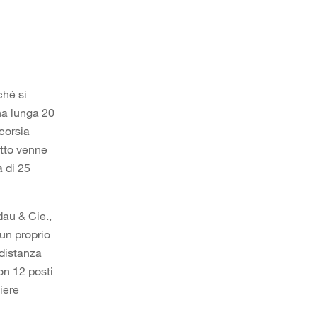
ché si
na lunga 20
 corsia
atto venne
a di 25
dau & Cie.,
 un proprio
 distanza
on 12 posti
iere