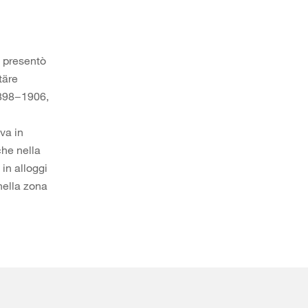
a presentò
täre
1898−1906,
va in
che nella
 in alloggi
 nella zona