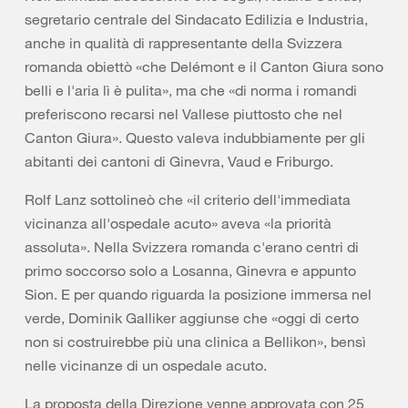
segretario centrale del Sindacato Edilizia e Industria,
anche in qualità di rappresentante della Svizzera
romanda obiettò «che Delémont e il Canton Giura sono
belli e l'aria lì è pulita», ma che «di norma i romandi
preferiscono recarsi nel Vallese piuttosto che nel
Canton Giura». Questo valeva indubbiamente per gli
abitanti dei cantoni di Ginevra, Vaud e Friburgo.
Rolf Lanz sottolineò che «il criterio dell'immediata
vicinanza all'ospedale acuto» aveva «la priorità
assoluta». Nella Svizzera romanda c'erano centri di
primo soccorso solo a Losanna, Ginevra e appunto
Sion. E per quando riguarda la posizione immersa nel
verde, Dominik Galliker aggiunse che «oggi di certo
non si costruirebbe più una clinica a Bellikon», bensì
nelle vicinanze di un ospedale acuto.
La proposta della Direzione venne approvata con 25