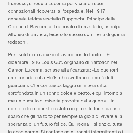
francese, si recò a Lucerna per visitare i suoi
connazionali ricoverati all'ospedale. Nel 1917 il
generale feldmaresciallo Rupprecht, Principe della
Corona di Baviera, e il generale di cavalleria, principe
Alfonso di Baviera, fecero lo stesso con i feriti di guerra
tedeschi.
Per i soldati in servizio il lavoro non fu facile. Il 9
dicembre 1916 Louis Gut, originario di Kaltbach nel
Canton Lucerna, scrisse alla fidanzata: «Le due torri
campanarie della Hofkirche svettano come fedeli
guardiani. Che contrasto: laggiù un'intera città
sprofondata in un sonno dolce e beato, e qui intorno a
me un cumulo di miseria prodotta dalla guerra. Un
uomo forte e robusto è stato colpito alla testa da uno
sparo che gli ha tolto per sempre la gioia di vivere e la
speranza di un futuro felice. Qui regna il silenzio, tutta
la casa dorme. Si sentono solo i respiri intermittenti e i