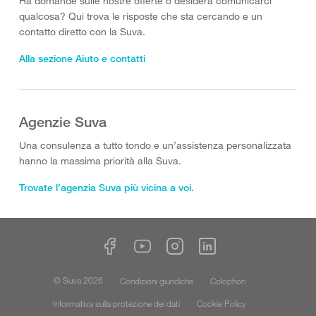
Ha domande sulle nostre offerte o desidera comunicarci
qualcosa? Qui trova le risposte che sta cercando e un
contatto diretto con la Suva.
Alla sezione Aiuto e contatti
Agenzie Suva
Una consulenza a tutto tondo e un’assistenza personalizzata
hanno la massima priorità alla Suva.
Trovate l’agenzia Suva più vicina a voi.
© Suva 2026
Condizioni giuridiche
Colophon
Informativa sulla protezione dei dati
Cookie Policy