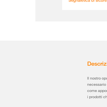
Descriz
Il nostro o
necessario i
come apporr
i prodotti c