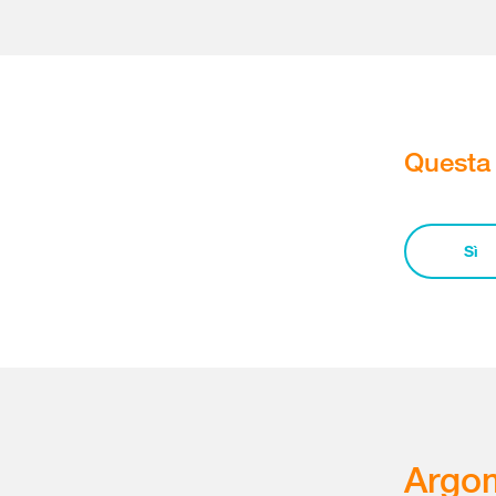
Questa 
Sì
Argom