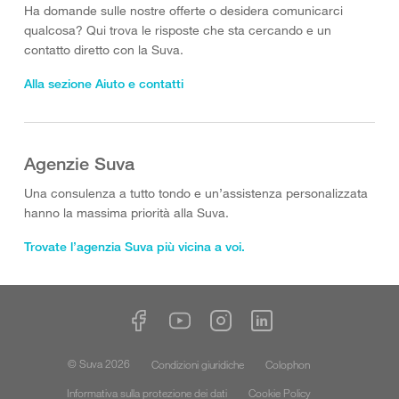
Ha domande sulle nostre offerte o desidera comunicarci
qualcosa? Qui trova le risposte che sta cercando e un
contatto diretto con la Suva.
Alla sezione Aiuto e contatti
Agenzie Suva
Una consulenza a tutto tondo e un’assistenza personalizzata
hanno la massima priorità alla Suva.
Trovate l’agenzia Suva più vicina a voi.
© Suva 2026
Condizioni giuridiche
Colophon
Informativa sulla protezione dei dati
Cookie Policy