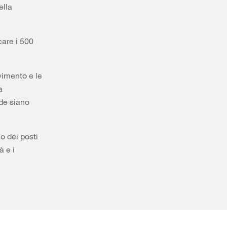
ella
care i 500
avimento e le
a
ade siano
no dei posti
à e i