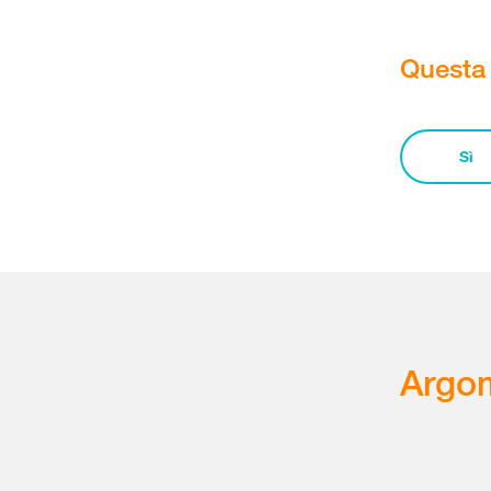
Questa 
Sì
Argom