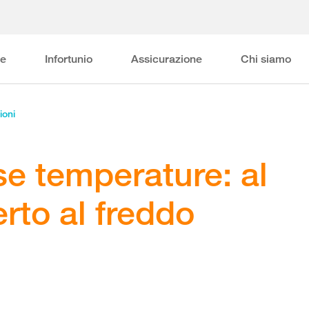
ne
Infortunio
Assicurazione
Chi siamo
ioni
e temperature: al
erto al freddo