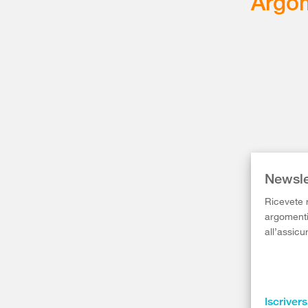
Argom
Newsle
Ricevete r
argomenti 
all’assicu
Iscrivers