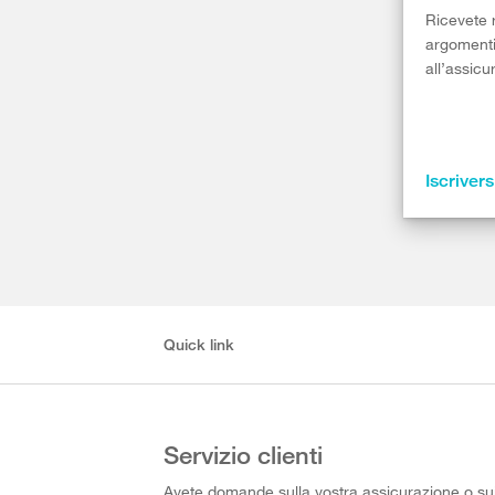
Ricevete r
argomenti 
all’assicu
Iscrivers
Quick link
Servizio clienti
Avete domande sulla vostra assicurazione o su