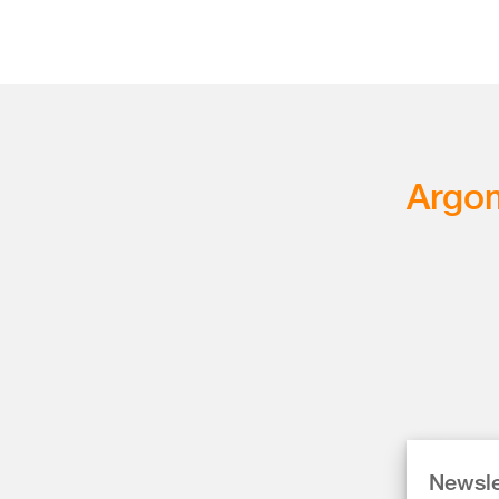
Argom
Newsle