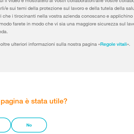
i il video e mostratelo ai vostri collaboratori/alle vostre collabo
rli/e sui temi della protezione sul lavoro e della tutela della sal
i che i tirocinanti nella vostra azienda conoscano e applichino 
tal modo farete in modo che vi sia una maggiore sicurezza sul lav
nda.
oltre ulteriori informazioni sulla nostra pagina «
».
Regole vitali
pagina è stata utile?
No