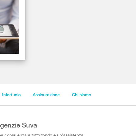
Infortunio
Assicurazione
Chi siamo
genzie Suva
a consulenza a tutto tondo e un’assistenza