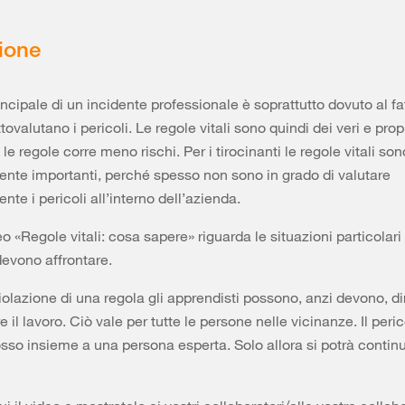
ione
incipale di un incidente professionale è soprattutto dovuto al fa
ovalutano i pericoli. Le regole vitali sono quindi dei veri e propr
 le regole corre meno rischi. Per i tirocinanti le regole vitali son
ente importanti, perché spesso non sono in grado di valutare
te i pericoli all’interno dell’azienda.
eo «Regole vitali: cosa sapere» riguarda le situazioni particolari
devono affrontare.
violazione di una regola gli apprendisti possono, anzi devono, di
 il lavoro. Ciò vale per tutte le persone nelle vicinanze. Il peri
sso insieme a una persona esperta. Solo allora si potrà contin