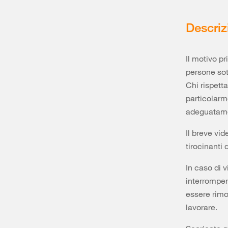
Descriz
Il motivo pr
persone sott
Chi rispetta
particolarm
adeguatamen
Il breve vid
tirocinanti 
In caso di 
interrompere
essere rimo
lavorare.