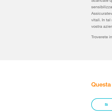
Scaricate qu
sensibilizza
Assicuratev
vitali. In 
vostra azie
Troverete in
Questa 
Sì