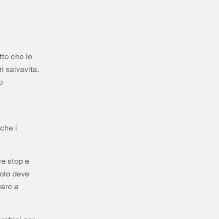
tto che le
i salvavita.
o
 che i
re stop e
colo deve
uare a