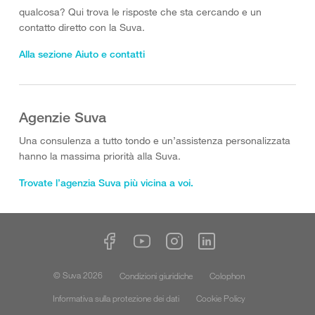
qualcosa? Qui trova le risposte che sta cercando e un
contatto diretto con la Suva.
Alla sezione Aiuto e contatti
Agenzie Suva
Una consulenza a tutto tondo e un’assistenza personalizzata
hanno la massima priorità alla Suva.
Trovate l’agenzia Suva più vicina a voi.
© Suva 2026
Condizioni giuridiche
Colophon
Informativa sulla protezione dei dati
Cookie Policy