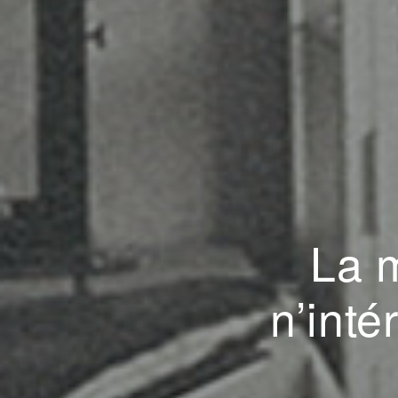
La 
n’inté