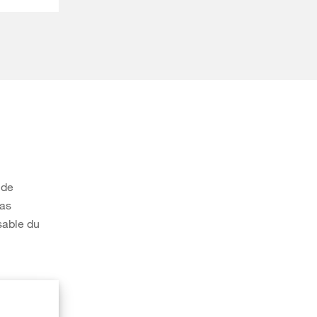
 de
cas
able du