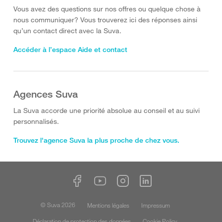
Vous avez des questions sur nos offres ou quelque chose à
nous communiquer? Vous trouverez ici des réponses ainsi
qu’un contact direct avec la Suva.
Accéder à l’espace Aide et contact
Agences Suva
La Suva accorde une priorité absolue au conseil et au suivi
personnalisés.
Trouvez l'agence Suva la plus proche de chez vous.
© Suva 2026
Mentions légales
Impressum
Déclaration de protection des données
Cookie Policy