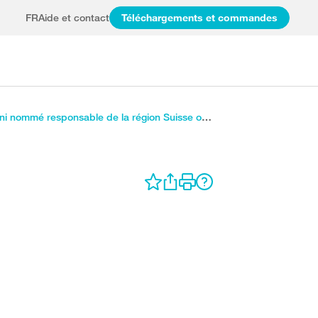
FR
Aide et contact
Téléchargements et commandes
Fabio Fierloni nommé responsable de la région Suisse occidentale du département prestations et réadaptation de la Suva