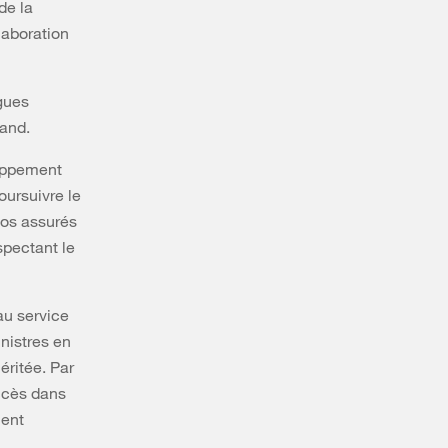
de la
laboration
ngues
mand.
loppement
oursuivre le
nos assurés
spectant le
au service
inistres en
éritée. Par
uccès dans
ment