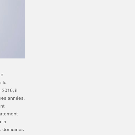
nd
 la
 2016, il
res années,
ent
artement
 la
es domaines