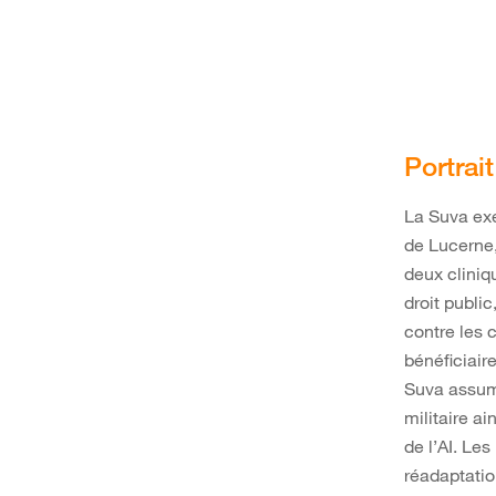
Portrai
La Suva exe
de Lucerne,
deux cliniq
droit public
contre les 
bénéficiai
Suva assume
militaire a
de l’AI. Le
réadaptatio