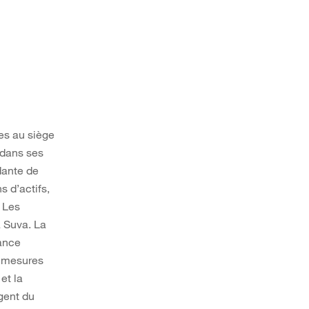
es au siège
 dans ses
dante de
s d’actifs,
 Les
 Suva. La
rance
e mesures
et la
gent du