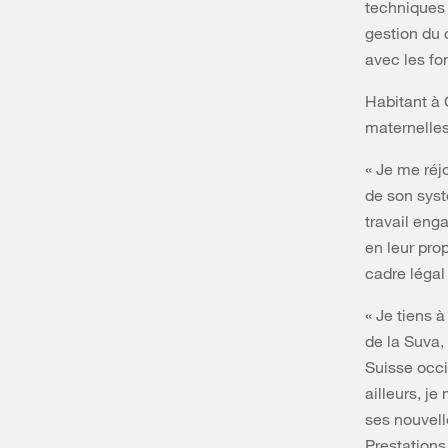
techniques 
gestion du 
avec les fo
Habitant à C
maternelles
« Je me réj
de son syst
travail eng
en leur pro
cadre légal
« Je tiens 
de la Suva,
Suisse occi
ailleurs, je
ses nouvell
Prestations