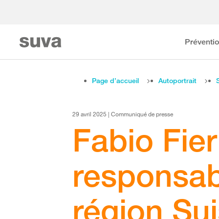
Préventi
Page d’accueil
Autoportrait
29 avril 2025 | Communiqué de presse
Fabio Fie
responsab
région Su