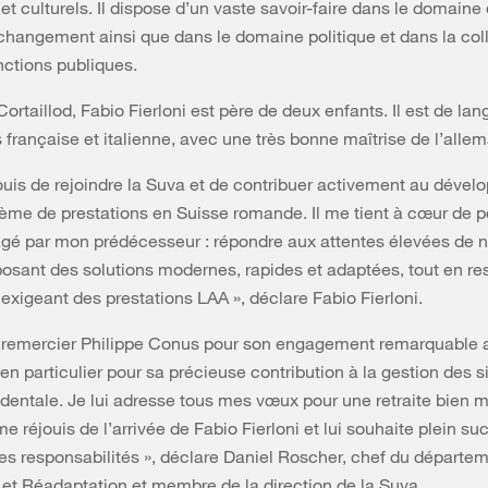
et culturels. Il dispose d’un vaste savoir-faire dans le domaine 
changement ainsi que dans le domaine politique et dans la col
nctions publiques.
ortaillod, Fabio Fierloni est père de deux enfants. Il est de la
 française et italienne, avec une très bonne maîtrise de l’alle
ouis de rejoindre la Suva et de contribuer activement au déve
ème de prestations en Suisse romande. Il me tient à cœur de p
agé par mon prédécesseur : répondre aux attentes élevées de 
posant des solutions modernes, rapides et adaptées, tout en re
 exigeant des prestations LAA », déclare Fabio Fierloni.
à remercier Philippe Conus pour son engagement remarquable 
 en particulier pour sa précieuse contribution à la gestion des s
dentale. Je lui adresse tous mes vœux pour une retraite bien m
 me réjouis de l’arrivée de Fabio Fierloni et lui souhaite plein s
es responsabilités », déclare Daniel Roscher, chef du départe
 et Réadaptation et membre de la direction de la Suva.