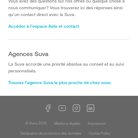
Vous avez des questions sur nos offres ou quelque chose à
nous communiquer? Vous trouverez ici des réponses ainsi
qu’un contact direct avec la Suva.
Accéder à l’espace Aide et contact
Agences Suva
La Suva accorde une priorité absolue au conseil et au suivi
personnalisés.
Trouvez l'agence Suva la plus proche de chez vous.
© Suva 2026
Mentions légales
Impressum
Déclaration de protection des données
Cookie Policy