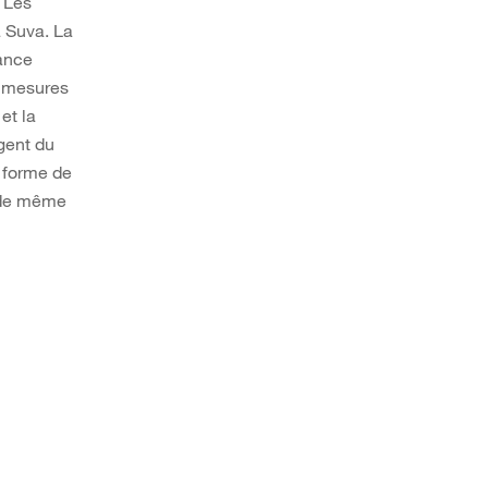
 Les
 Suva. La
rance
e mesures
et la
gent du
s forme de
– de même