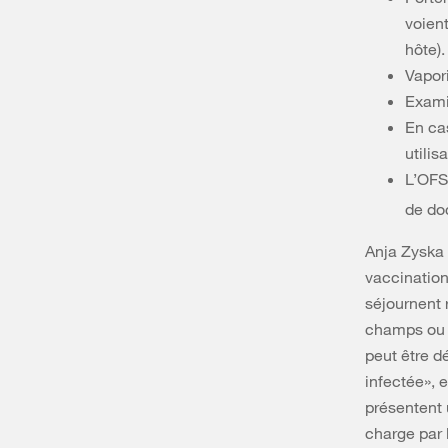
voient
hôte).
Vapori
Examin
En cas
utilis
L’OFS
de doc
Anja Zyska
vaccination
séjournent r
champs ou e
peut être d
infectée», 
présentent 
charge par 