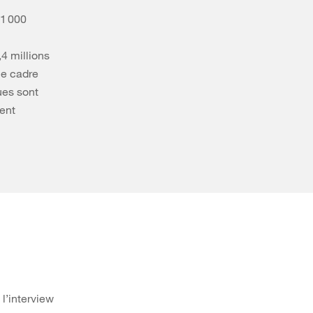
11 000
4 millions
le cadre
ues sont
tent
 l’interview