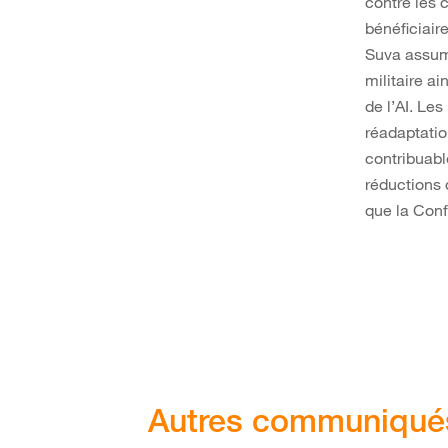
contre les 
bénéficiai
Suva assume
militaire a
de l’AI. Le
réadaptatio
contribuabl
réductions 
que la Conf
Autres communiqué