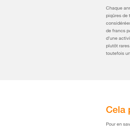
Chaque anné
piqûres de 
considérées
de francs p
d’une activi
plutôt rare
toutefois u
Cela 
Pour en sav