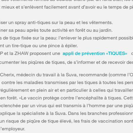
 mieux et s’enlèvent facilement avant d’avoir eu le temps de pi
ser un spray anti-tiques sur la peau et les vêtements.
er sa peau après toute activité en forêt ou au jardin.
 de tique fixée sur la peau: l’enlever le plus rapidement possib
ant un tire-tique ou une pince à épiler.
P et la ZHAW proposent une
q
appli de prévention «TIQUES»
umenter les piqûres de tiques, de s’informer et de recevoir des
 Cherix, médecin du travail à la Suva, recommande (comme l’
 contre les maladies transmises par les tiques à toutes les pe
égulièrement en plein air et en particulier à celles qui travaille
n forêt. «Le vaccin protège contre l’encéphalite à tiques. Cet
éclenchée par un virus qui est transmis à l’homme par une piqû
explique la spécialiste à la Suva. Dans les branches professionn
un risque de piqûre de tique élevé, les frais de vaccination sont
l’employeur.