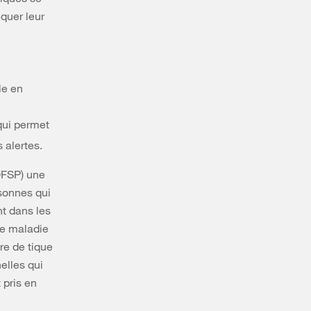
quer leur
le en
ui permet
 alertes.
OFSP) une
rsonnes qui
nt dans les
te maladie
re de tique
elles qui
 pris en