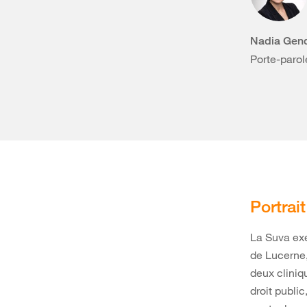
Nadia Gen
Porte-paro
Portrai
La Suva exe
de Lucerne,
deux cliniq
droit public