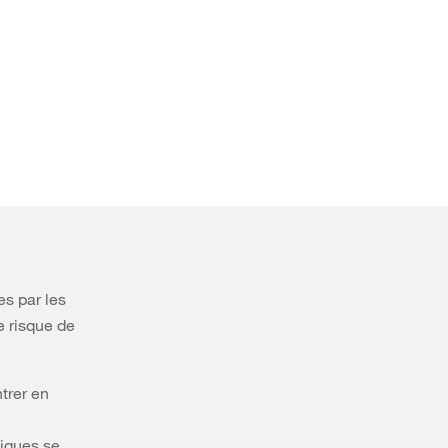
es par les
e risque de
ntrer en
tiques se