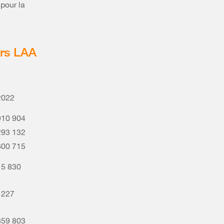
 pour la
urs LAA
2022
910 904
293 132
600 715
15 830
1227
859 803