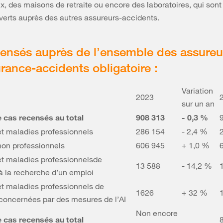
x, des maisons de retraite ou encore des laboratoires, qui sont
verts auprès des autres assureurs-accidents.
ensés auprès de l’ensemble des assure
rance-accidents obligatoire :
Variation
2023
sur un an
cas recensés au total
908 313
- 0,3 %
et maladies professionnels
286 154
- 2,4 %
non professionnels
606 945
+ 1,0 %
et maladies professionnels
de
13 588
- 14,2 %
à la recherche d’un emploi
et maladies professionnels de
1626
+ 32 %
concernées par des mesures de l’AI
Non encore
cas recensés au total