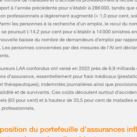
pport à l’année précédente pour s’établir à 286 000, tandis que 
on professionnels a légèrement augmenté (+ 1,0 pour cent, soi
Parmi les personnes à la recherche d'un emploi, le recul du no
se poursuit (-14,2 pour cent pour s’établir à 14 000 sinistres en
 nouvelle baisse du nombre de demandeurs d’emploi par rappor
 Les personnes concernées par des mesures de l’AI ont déclar
ents.
sureurs LAA confondus ont versé en 2022 près de 6,9 milliards 
ons d’assurance, essentiellement pour frais médicaux (prestati
t thérapeutiques), indemnités journalières ainsi que provision
validité et de survivants. Ces coûts découlent surtout d’accide
els (63 pour cent) et à hauteur de 33,5 pour cent de maladies e
 professionnels.
osition du portefeuille d’assurances inf