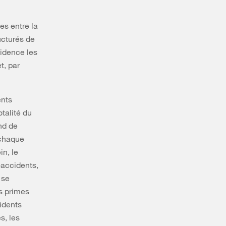
es entre la
ucturés de
vidence les
t, par
ents
otalité du
end de
 chaque
n, le
-accidents,
 se
s primes
cidents
s, les