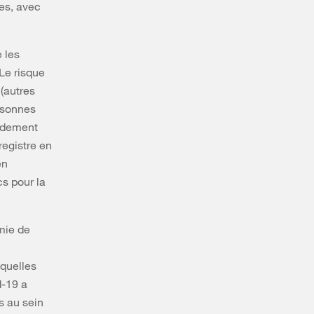
es, avec
 les
Le risque
(autres
rsonnes
pidement
registre en
en
s pour la
mie de
squelles
d-19 a
s au sein