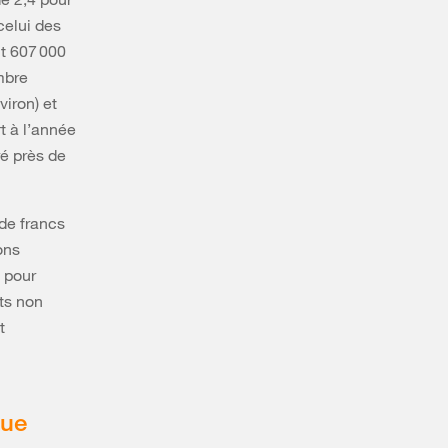
celui des
t 607 000
mbre
viron) et
t à l’année
é près de
de francs
ons
s pour
nts non
t
lue