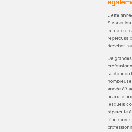
égaleme
Cette année
Suva et les
la même man
répercussio
ricochet, su
De grandes 
professionne
secteur de 
nombreuses 
année 83 ac
risque d'ac
lesquels co
répercute é
d'un montan
professionn