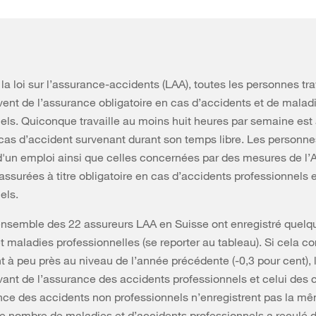
 la loi sur l’assurance-accidents (LAA), toutes les personnes tra
vent de l’assurance obligatoire en cas d’accidents et de malad
els. Quiconque travaille au moins huit heures par semaine est
cas d’accident survenant durant son temps libre. Les personne
'un emploi ainsi que celles concernées par des mesures de l’A
ssurées à titre obligatoire en cas d’accidents professionnels 
els.
ensemble des 22 assureurs LAA en Suisse ont enregistré quelq
t maladies professionnelles (se reporter au tableau). Si cela c
 à peu près au niveau de l’année précédente (-0,3 pour cent),
vant de l’assurance des accidents professionnels et celui des 
nce des accidents non professionnels n’enregistrent pas la m
 le nombre de maladies et d’accidents professionnels a reculé 