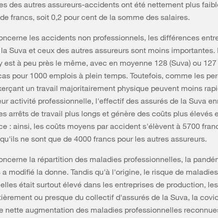
es des autres assureurs-accidents ont été nettement plus faibl
d de francs, soit 0,2 pour cent de la somme des salaires.
oncerne les accidents non professionnels, les différences entre
e la Suva et ceux des autres assureurs sont moins importantes. 
y est à peu près le même, avec en moyenne 128 (Suva) ou 127 
cas pour 1000 emplois à plein temps. Toutefois, comme les pe
erçant un travail majoritairement physique peuvent moins ra
ur activité professionnelle, l'effectif des assurés de la Suva en
 arrêts de travail plus longs et génère des coûts plus élevés 
 : ainsi, les coûts moyens par accident s'élèvent à 5700 franc
 qu'ils ne sont que de 4000 francs pour les autres assureurs.
oncerne la répartition des maladies professionnelles, la pandé
 a modifié la donne. Tandis qu'à l'origine, le risque de maladies
elles était surtout élevé dans les entreprises de production, le
tièrement ou presque du collectif d'assurés de la Suva, la covi
e nette augmentation des maladies professionnelles reconnue