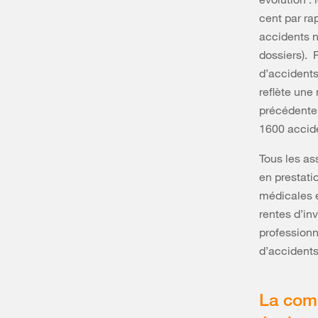
cent par ra
accidents n
dossiers). 
d’accidents 
reflète une
précédente.
1600 accid
Tous les as
en prestati
médicales e
rentes d’in
professionn
d’accidents
La comp