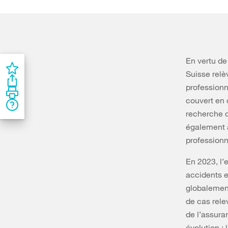
En vertu de
Suisse relè
professionn
couvert en 
recherche d
également a
professionn
En 2023, l’
accidents e
globalement
de cas rele
de l’assura
évolution :