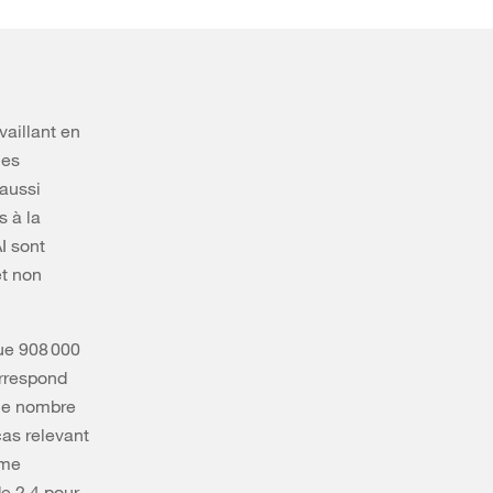
vaillant en
ies
 aussi
s à la
I sont
et non
ue 908 000
orrespond
 le nombre
cas relevant
ême
de 2,4 pour