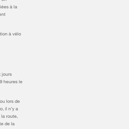
iées à la
ent
tion à vélo
 jours
19 heures le
ou lors de
, il n’y a
 la route,
te de la