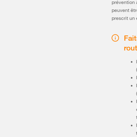
prévention à
peuvent être
prescrit un 
Fai
rou