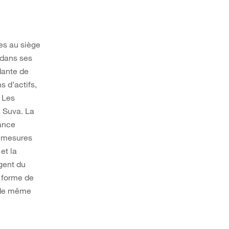
es au siège
 dans ses
dante de
s d’actifs,
 Les
 Suva. La
rance
e mesures
et la
gent du
s forme de
– de même