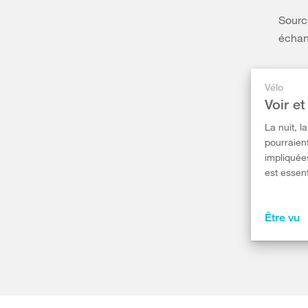
Sourc
échan
Vélo
Voir et
La nuit, l
pourraient
impliquées
est essent
Être vu