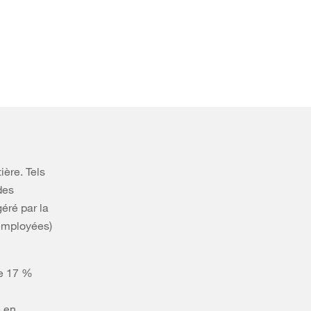
ière. Tels
des
éré par la
(employées)
de 17 %
e en