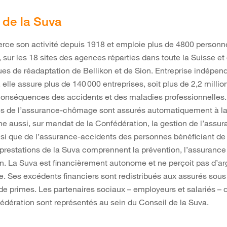
t de la Suva
rce son activité depuis 1918 et emploie plus de 4800 personn
 sur les 18 sites des agences réparties dans toute la Suisse et
ues de réadaptation de Bellikon et de Sion. Entreprise indépen
, elle assure plus de 140 000 entreprises, soit plus de 2,2 million
conséquences des accidents et des maladies professionnelles.
res de l’assurance-chômage sont assurés automatiquement à la
 aussi, sur mandat de la Confédération, la gestion de l’assu
insi que de l’assurance-accidents des personnes bénéficiant d
s prestations de la Suva comprennent la prévention, l’assurance 
n. La Suva est financièrement autonome et ne perçoit pas d’ar
e. Ses excédents financiers sont redistribués aux assurés sou
de primes. Les partenaires sociaux – employeurs et salariés 
édération sont représentés au sein du Conseil de la Suva.