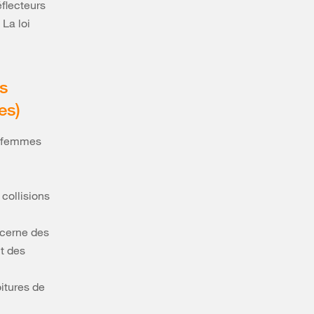
éflecteurs
 La loi
es
es)
s femmes
 collisions
ncerne des
nt des
itures de