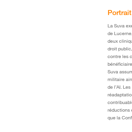
Portrai
La Suva exe
de Lucerne,
deux cliniq
droit public
contre les 
bénéficiai
Suva assume
militaire a
de l’AI. Le
réadaptatio
contribuabl
réductions 
que la Conf