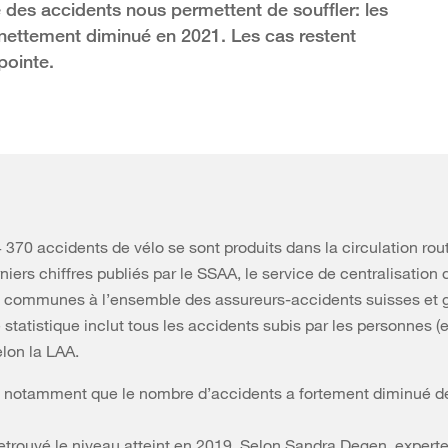
ue des accidents nous permettent de souffler: les
 nettement diminué en 2021. Les cas restent
pointe.
 370 accidents de vélo se sont produits dans la circulation rout
niers chiffres publiés par le SSAA, le service de centralisation 
s communes à l’ensemble des assureurs-accidents suisses et g
 statistique inclut tous les accidents subis par les personnes 
lon la LAA.
rt notamment que le nombre d’accidents a fortement diminué 
retrouvé le niveau atteint en 2019. Selon Sandra Degen, expert