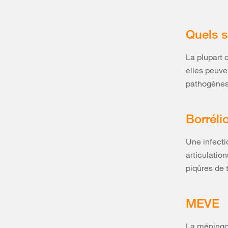
Quels s
La plupart 
elles peuve
pathogènes 
Borréli
Une infecti
articulatio
piqûres de 
MEVE
La méningo-