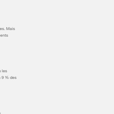
es. Mais
gents
 les
on 9 % des
s