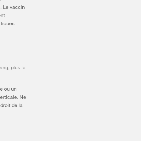
s. Le vaccin
ont
 tiques
ang, plus le
te ou un
verticale. Ne
droit de la