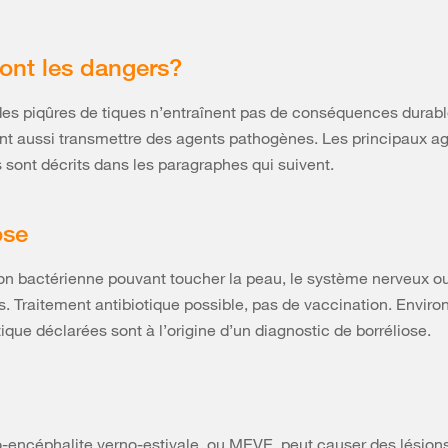
ont les dangers?
des piqûres de tiques n’entraînent pas de conséquences durabl
nt aussi transmettre des agents pathogènes. Les principaux a
sont décrits dans les paragraphes qui suivent.
ose
on bactérienne pouvant toucher la peau, le système nerveux ou
ns. Traitement antibiotique possible, pas de vaccination. Envir
tique déclarées sont à l’origine d’un diagnostic de borréliose.
encéphalite verno-estivale, ou MEVE, peut causer des lésion