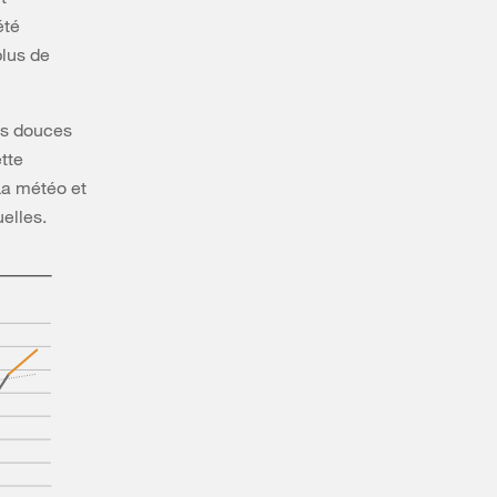
été
plus de
lus douces
ette
La météo et
elles.