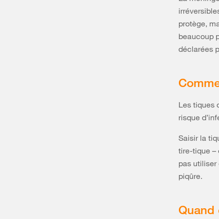
irréversibl
protège, ma
beaucoup pl
déclarées p
Comment
Les tiques d
risque d’inf
Saisir la t
tire-tique –
pas utilise
piqûre.
Quand 