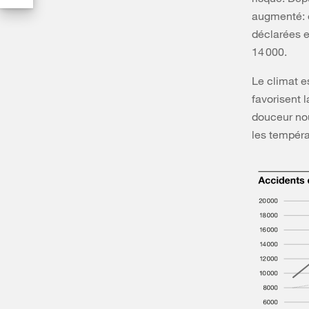
augmenté: e
déclarées e
14 000.
Le climat e
favorisent l
douceur nou
les tempéra