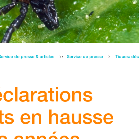
Service de presse & articles
Service de presse
clarations
ts en hausse
s années