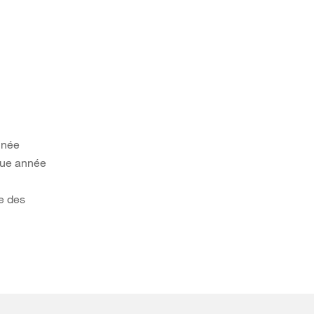
nnée
aque année
e des