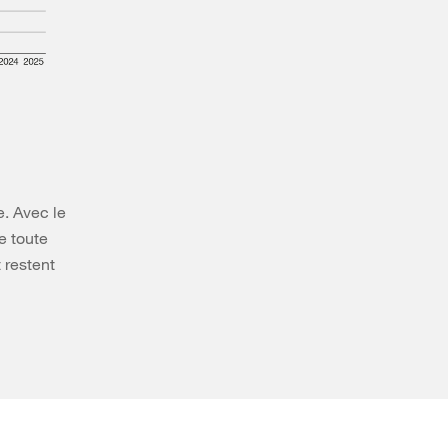
e. Avec le
e toute
t restent