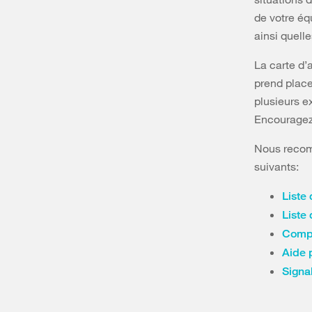
de votre éq
ainsi quell
La carte d’a
prend plac
plusieurs e
Encouragez 
Nous recomm
suivants:
Liste 
Liste
Compo
Aide 
Signal