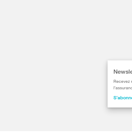
Newsle
Recevez r
l’assuranc
S’abonne