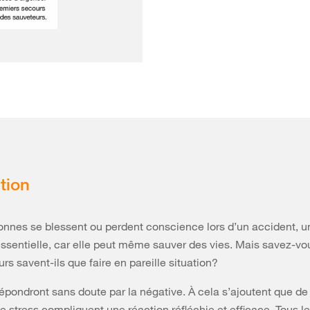
tion
onnes se blessent ou perdent conscience lors d’un accident, u
essentielle, car elle peut même sauver des vies. Mais savez-vo
rs savent-ils que faire en pareille situation?
répondront sans doute par la négative. À cela s’ajoutent que de 
de stress compliquent une réaction réfléchie et efficace. Tous