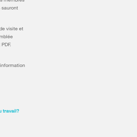
s sauront
de visite et
emblée
 PDF.
’information
 travail?