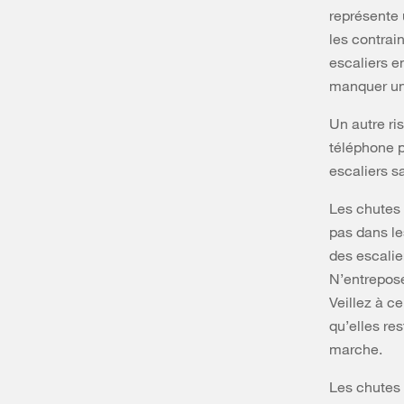
représente 
les contrai
escaliers en
manquer u
Un autre ris
téléphone p
escaliers s
Les chutes 
pas dans le
des escalie
N’entrepose
Veillez à c
qu’elles re
marche.
Les chutes 