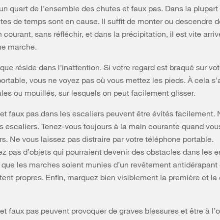
un quart de l’ensemble des chutes et faux pas. Dans la plupart
ntes de temps sont en cause. Il suffit de monter ou descendre 
 courant, sans réfléchir, et dans la précipitation, il est vite arri
ne marche.
que réside dans l’inattention. Si votre regard est braqué sur vot
ortable, vous ne voyez pas où vous mettez les pieds. À cela s’
ales ou mouillés, sur lesquels on peut facilement glisser.
et faux pas dans les escaliers peuvent être évités facilement.
s escaliers. Tenez-vous toujours à la main courante quand vo
rs. Ne vous laissez pas distraire par votre téléphone portable.
z pas d’objets qui pourraient devenir des obstacles dans les es
e que les marches soient munies d’un revêtement antidérapant 
stent propres. Enfin, marquez bien visiblement la première et la
et faux pas peuvent provoquer de graves blessures et être à l’o