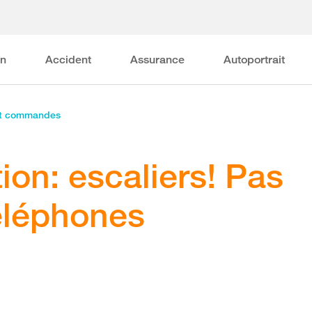
on
Accident
Assurance
Autoportrait
et commandes
tion: escaliers! Pas
éléphones