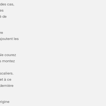
 des cas,
des
vé de
re
ajoutent les
 Ne courez
us montez
caliers.
et à ce
 dernière
rigine