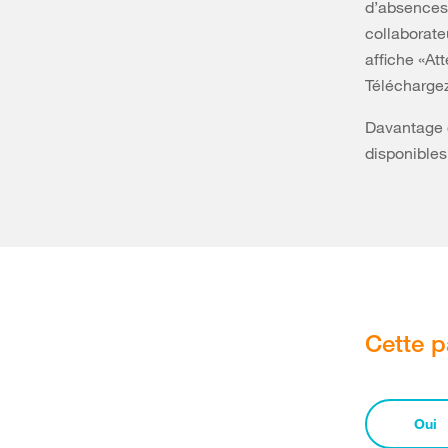
d’absences 
collaborate
affiche «At
Télécharge
Davantage d
disponibles
Cette p
Oui