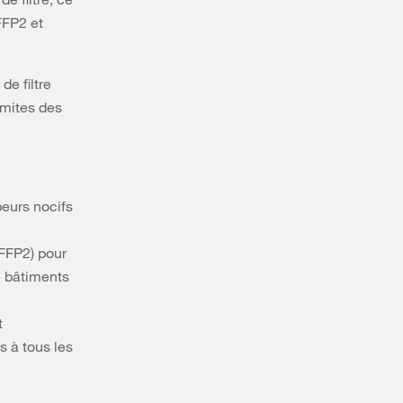
FFP2 et
de filtre
limites des
peurs nocifs
(FFP2) pour
e bâtiments
t
s à tous les