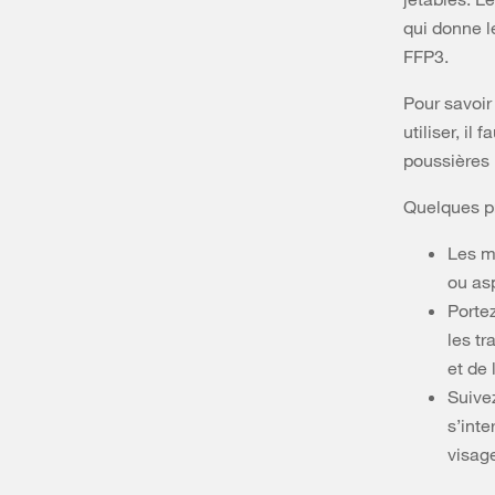
qui donne 
FFP3.
Pour savoir
utiliser, il
poussières 
Quelques pr
Les m
ou as
Porte
les tr
et de
Suivez
s’inte
visage