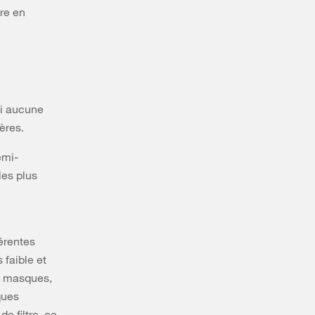
vre en
si aucune
ères.
emi-
les plus
érentes
 faible et
de masques,
ques
e filtre, ce