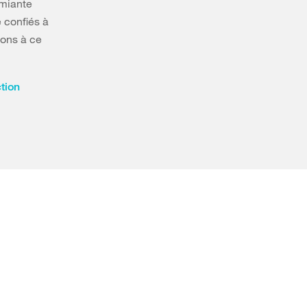
amiante
e confiés à
ions à ce
ction