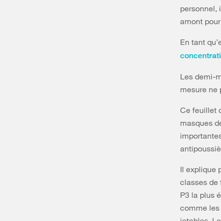
personnel, 
amont pour 
En tant qu’
concentrati
Les demi-ma
mesure ne p
Ce feuillet
masques de 
importantes
antipoussiè
Il explique
classes de f
P3 la plus 
comme les 
jetables. L