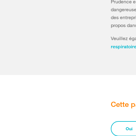
Prudence en
dangereuses
des entrepr
propos da
Veuillez é
respiratoir
Cette p
Oui