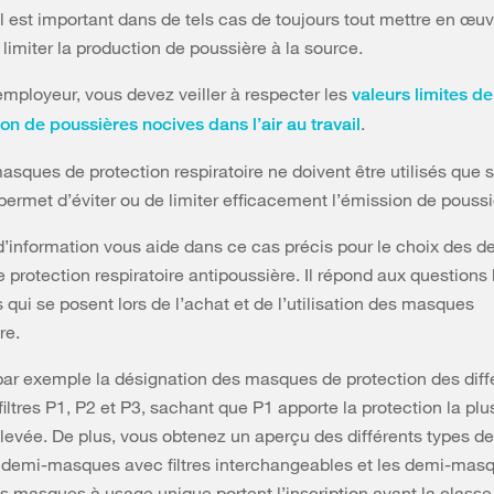
il est important dans de tels cas de toujours tout mettre en œu
limiter la production de poussière à la source.
employeur, vous devez veiller à respecter les
valeurs limites de
.
on de poussières nocives dans l’air au travail
sques de protection respiratoire ne doivent être utilisés que 
ermet d’éviter ou de limiter efficacement l’émission de poussi
 d’information vous aide dans ce cas précis pour le choix des d
protection respiratoire antipoussière. Il répond aux questions 
 qui se posent lors de l’achat et de l’utilisation des masques
re.
 par exemple la désignation des masques de protection des diff
iltres P1, P2 et P3, sachant que P1 apporte la protection la plus
élevée. De plus, vous obtenez un aperçu des différents types 
demi-masques avec filtres interchangeables et les demi-mas
es masques à usage unique portent l’inscription avant la classe d