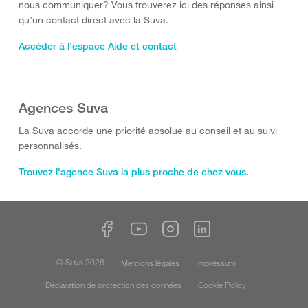
nous communiquer? Vous trouverez ici des réponses ainsi
qu’un contact direct avec la Suva.
Accéder à l’espace Aide et contact
Agences Suva
La Suva accorde une priorité absolue au conseil et au suivi
personnalisés.
Trouvez l'agence Suva la plus proche de chez vous.
© Suva 2026
Mentions légales
Impressum
Déclaration de protection des données
Cookie Policy