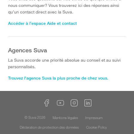
nous communiquer? Vous trouverez ici des réponses ainsi
qu’un contact direct avec la Suva.
Accéder à l’espace Aide et contact
Agences Suva
La Suva accorde une priorité absolue au conseil et au suivi
personnalisés.
Trouvez l'agence Suva la plus proche de chez vous.
© Suva 2026
Mentions légales
Impressum
Déclaration de protection des données
Cookie Policy