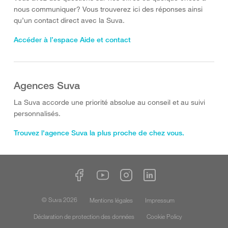
nous communiquer? Vous trouverez ici des réponses ainsi
qu’un contact direct avec la Suva.
Accéder à l’espace Aide et contact
Agences Suva
La Suva accorde une priorité absolue au conseil et au suivi
personnalisés.
Trouvez l'agence Suva la plus proche de chez vous.
© Suva 2026
Mentions légales
Impressum
Déclaration de protection des données
Cookie Policy