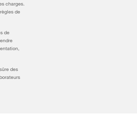
des charges.
 règles de
es de
prendre
entation,
 sûre des
aborateurs