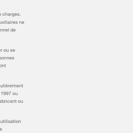
e charges.
uxiliaires ne
onnel de
er ou se
rsonnes
ont
gulièrement
e 1997 ou
fabricant ou
utilisation
s