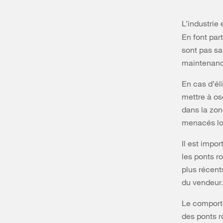
L’industrie 
En font part
sont pas sa
maintenanc
En cas d’él
mettre à os
dans la zon
menacés lor
Il est impo
les ponts r
plus récent
du vendeur.
Le comporte
des ponts r