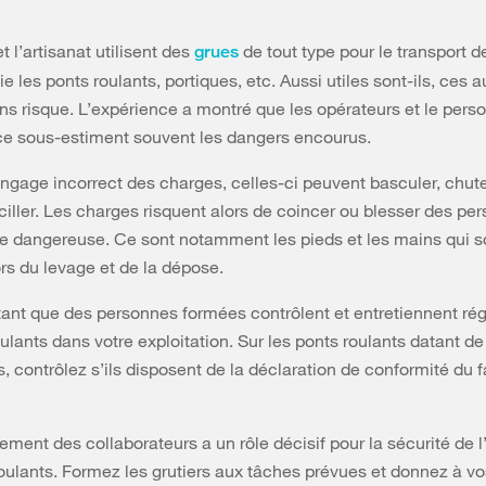
et l’artisanat utilisent des
de tout type pour le transport d
grues
ie les ponts roulants, portiques, etc. Aussi utiles sont-ils, ces a
ns risque. L’expérience a montré que les opérateurs et le pers
e sous-estiment souvent les dangers encourus.
ingage incorrect des charges, celles-ci peuvent basculer, chut
ciller. Les charges risquent alors de coincer ou blesser des pe
e dangereuse. Ce sont notamment les pieds et les mains qui s
s du levage et de la dépose.
rtant que des personnes formées contrôlent et entretiennent ré
oulants dans votre exploitation. Sur les ponts roulants datant d
s, contrôlez s’ils disposent de la déclaration de conformité du 
ment des collaborateurs a un rôle décisif pour la sécurité de l’
oulants. Formez les grutiers aux tâches prévues et donnez à vo