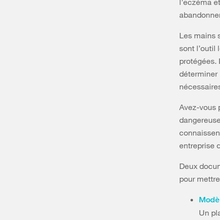
l’eczéma et
abandonner 
Les mains s
sont l’outi
protégées. 
déterminer 
nécessaire
Avez-vous p
dangereuses
connaissent
entreprise 
Deux docume
pour mettre
Modèl
Un pl