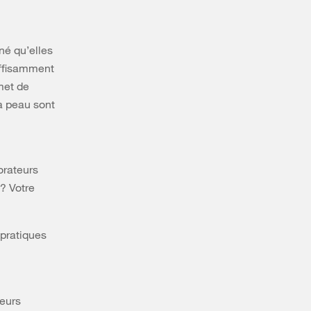
né qu’elles
suffisamment
met de
la peau sont
orateurs
? Votre
 pratiques
teurs