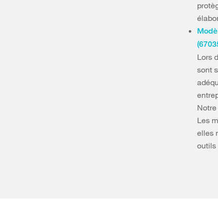
protè
élabor
Modèl
(6703
Lors d
sont 
adéqua
entre
Notre
Les m
elles 
outil