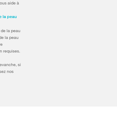
ous aide à
e la peau
n de la peau
de la peau
re
n requises.
revanche, si
isez nos