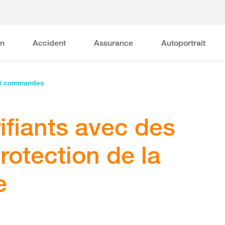
on
Accident
Assurance
Autoportrait
et commandes
rifiants avec des
otection de la
e