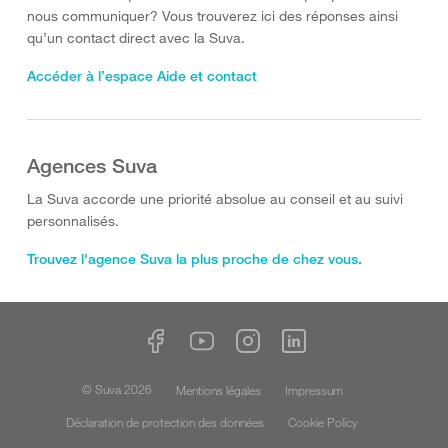
nous communiquer? Vous trouverez ici des réponses ainsi
qu’un contact direct avec la Suva.
Accéder à l’espace Aide et contact
Agences Suva
La Suva accorde une priorité absolue au conseil et au suivi
personnalisés.
Trouvez l'agence Suva la plus proche de chez vous.
© Suva 2026
Mentions légales
Impressum
Déclaration de protection des données
Cookie Policy