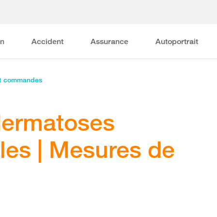
on
Accident
Assurance
Autoportrait
et commandes
 dermatoses
les | Mesures de