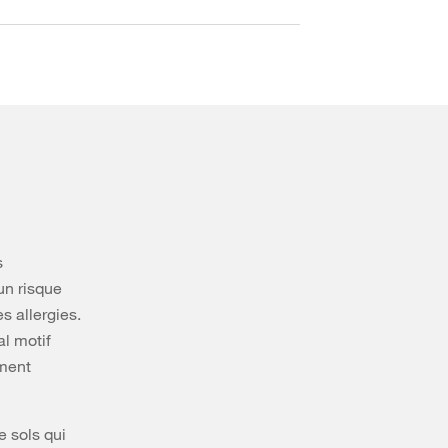
s
un risque
s allergies.
al motif
ement
e sols qui