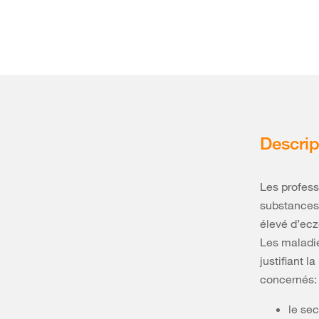
Descrip
Les profess
substances 
élevé d’ecz
Les maladie
justifiant l
concernés:
le se