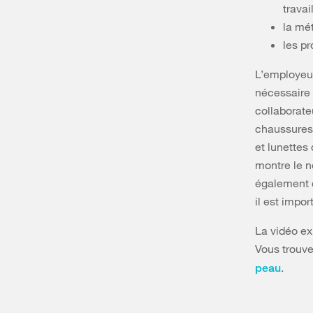
travai
la mét
les pr
L’employeur
nécessaire e
collaborateu
chaussures 
et lunettes 
montre le n
également d
il est impo
La vidéo ex
Vous trouve
.
peau