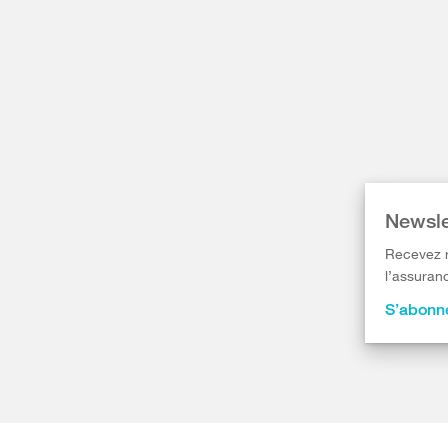
Newsle
Recevez r
l’assuranc
S’abonne