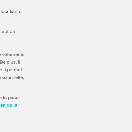
lubrifiants
otection
de vêtements
De plus, il
uels permet
essionnelle,
e la peau.
ion de la