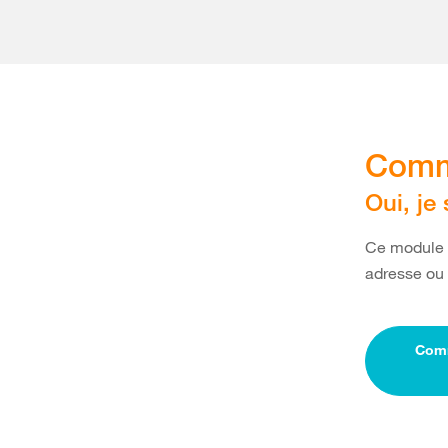
Comm
Oui, je
Ce module s
adresse ou s
Comm