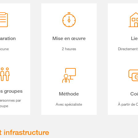
aration
Mise en œuvre
Li
ucune
2 heures
Directement
es groupes
Méthode
Co
ersonnes par
Avec spécialiste
À partir de
roupe
t infrastructure