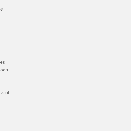
re
ées
ices
ss et