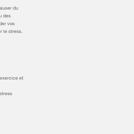
causer du
ou des
der vos
 le stress.
exercice et
stress