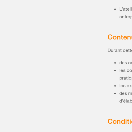
L’atel
entrep
Conten
Durant cett
des c
les c
prati
les e
des m
d’éla
Condit