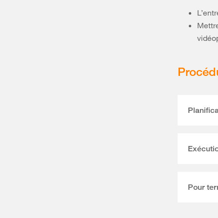
L’entr
Mettr
vidéop
Procéd
Planific
Exécuti
Pour te