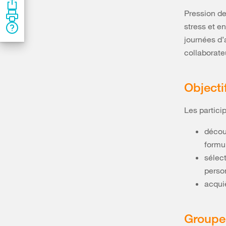
Pression de
stress et e
journées d’
collaborate
Objecti
Les particip
décou
formu
sélec
perso
acquiè
Groupe 