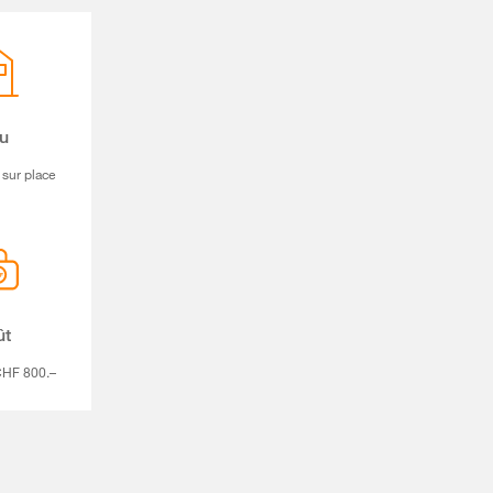
eu
 sur place
ût
 CHF 800.–