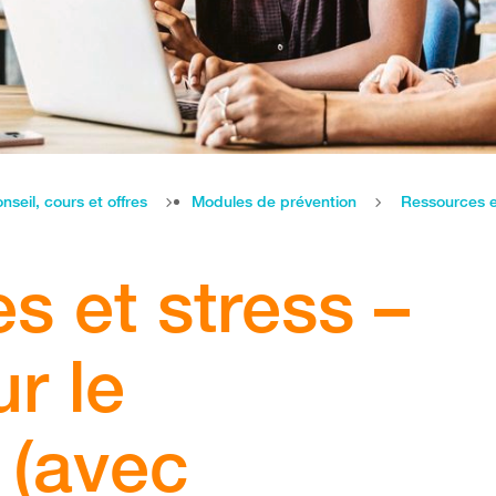
nseil, cours et offres
Modules de prévention
s et stress –
ur le
 (avec