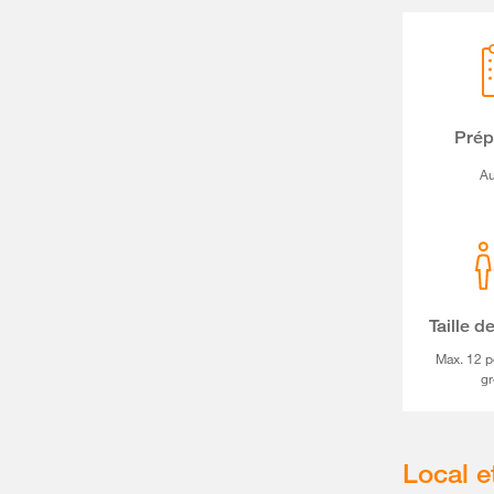
Prép
A
Taille d
Max. 12 p
g
Local e