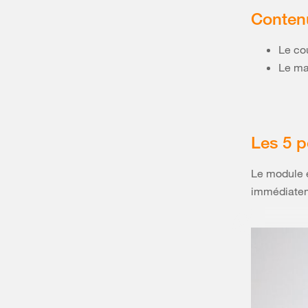
Conten
Le co
Le ma
Les 5 p
Le module e
immédiatem