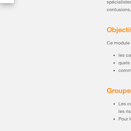
spécialiste
contusions,
Objecti
Ce module d
les c
quels
comme
Groupe 
Les co
les r
Pour 