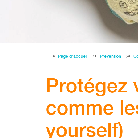
Page d’accueil
Prévention
Co
Protégez 
comme les
yourself)