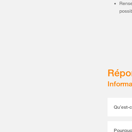
Rensei
possib
Répon
Informa
Qu’est-ce
Pourquoi