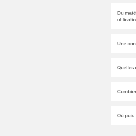
Du matér
utilisati
Une conn
Quelles 
Combien 
Où puis-