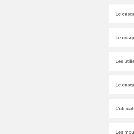
Le casq
Le casq
Les util
Le casqu
L’utilis
Les mou