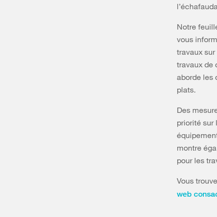
l’échafauda
Notre feuill
vous inform
travaux sur 
travaux de 
aborde les d
plats.
Des mesures
priorité su
équipement d
montre égal
pour les tr
Vous trouve
web consacr