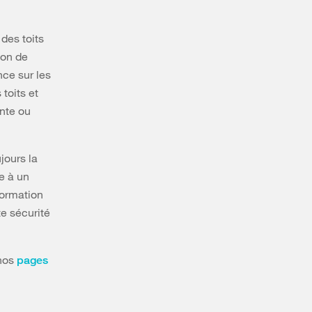
 des toits
ion de
nce sur les
toits et
ente ou
jours la
e à un
formation
e sécurité
 nos
pages