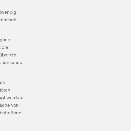
otwendig
amatisch,
ngend
 die
über die
echanismus
uch
tzten
ugt werden.
läche von
 betreffend