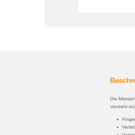
Beschr
Die Messerw
versteht si
Finge
Verle
Verle