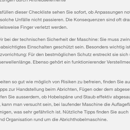
füllen dieser Checkliste sehen Sie sofort, ob Anpassungen n
 solche Unfälle nicht passieren. Die Konsequenzen sind oft dr
elsweise Finger verletzt werden.
ir bei der technischen Sicherheit der Maschine: Sie muss zwi
bsichtigtes Einschalten geschützt sein. Besonders wichtig ist
vorrichtung: Für den bestmöglichen Schutz erstreckt sie sich 
erwellenlänge. Ebenso gehört ein funktionierender Verstellm
iten so gut wie möglich von Risiken zu befreien, finden Sie a
Tipps zur Handstellung beim Abrichten, Fügen oder dem abgese
üfen Sie ausserdem, ob Hobelspäne und Staub effektiv abgesa
 kann man versucht sein, bei laufender Maschine die Auflagef
nigen, was sehr gefährlich ist. Nützliche Tipps finden Sie auch
nd Organisation rund um die Abrichthobelmaschine.