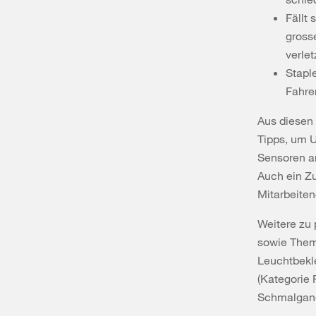
Fällt
gross
verle
Stapl
Fahre
Aus diesen 
Tipps, um 
Sensoren a
Auch ein Zu
Mitarbeiten
Weitere zu 
sowie Theme
Leuchtbekle
(Kategorie 
Schmalgang