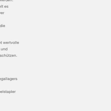
lt es
wer
die
t wertvolle
 und
 schützen.
egallagers
elstapler