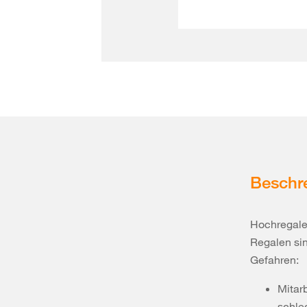
Beschr
Hochregale
Regalen sin
Gefahren:
Mitar
schle