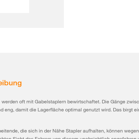
eibung
 werden oft mit Gabelstaplern bewirtschaftet. Die Gänge zwis
d eng, damit die Lagerfläche optimal genutzt wird. Das birgt ei
beitende, die sich in der Nähe Stapler aufhalten, können wegen
chten Sicht des Fahrers von diesem unabsichtlich angefahren