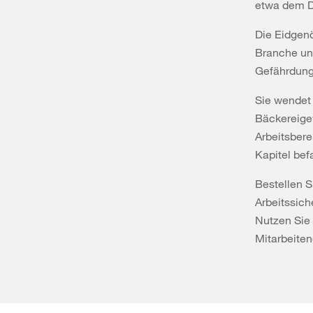
etwa dem D
Die Eidgenö
Branche und
Gefährdunge
Sie wendet 
Bäckereigew
Arbeitsber
Kapitel be
Bestellen S
Arbeitssich
Nutzen Sie 
Mitarbeiten