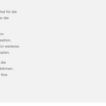
at für die
er die
 im
sation,
in weiteres
alien.
 die
 können.
 Ihre