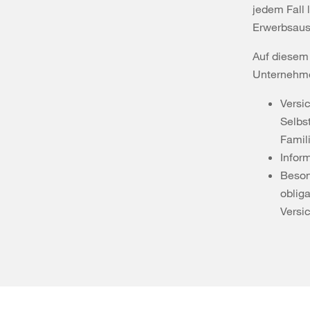
jedem Fall 
Erwerbsaus
Auf diesem
Unternehme
Versi
Selbs
Famil
Infor
Beson
obliga
Versi