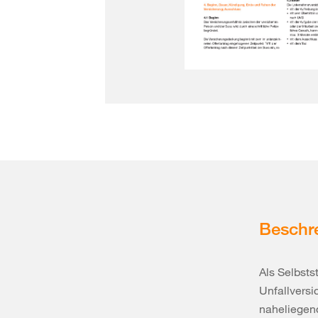
Beschr
Als Selbsts
Unfallvers
naheliegend