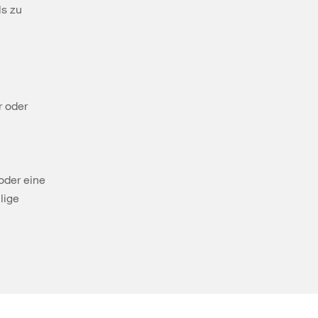
ls zu
r oder
oder eine
lige