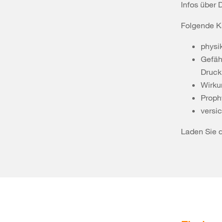
Infos über
Folgende Ka
physi
Gefäh
Druck
Wirku
Proph
versi
Laden Sie d