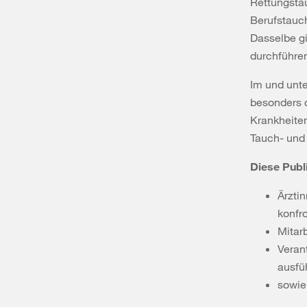
Rettungsta
Berufstauch
Dasselbe gi
durchführe
Im und unte
besonders d
Krankheiten
Tauch- und
Diese Publi
Ärzti
konfro
Mitar
Veran
ausfü
sowie