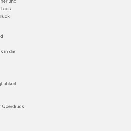
cher und
t aus.
druck
nd
k in die
lichkeit
r Überdruck