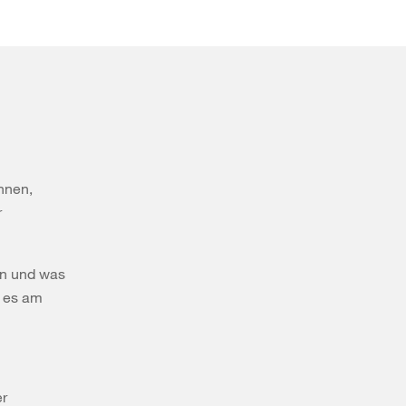
nnen,
r
ern und was
n es am
er