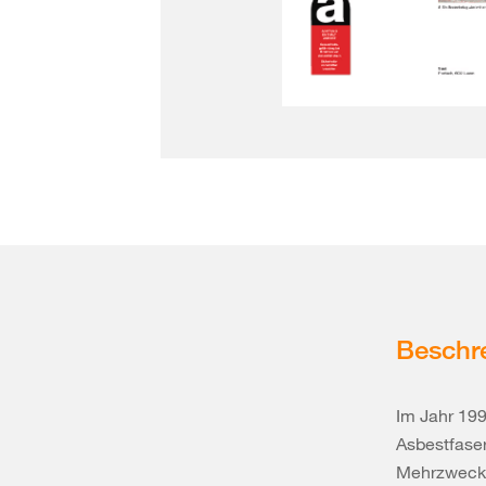
Beschr
Im Jahr 19
Asbestfase
Mehrzweckh