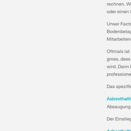
rechnen. We
oder einen 
Unser Facts
Bodenbelag»
Mitarbeite
Oftmals ist
gross, dass
wird. Dann 
profession
Das spezif
Asbesthalt
Absaugung
Der Einstie