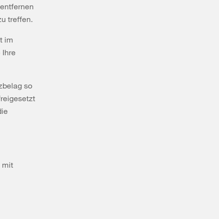
 entfernen
 treffen.
t im
 Ihre
zbelag so
reigesetzt
die
 mit