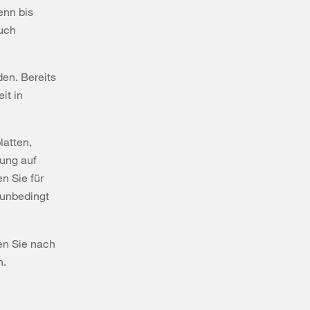
enn bis
uch
en. Bereits
it in
latten,
tung auf
n Sie für
 unbedingt
en Sie nach
n.