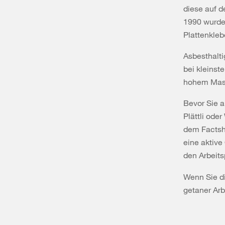
diese auf d
1990 wurde
Plattenkleb
Asbesthalti
bei kleinst
hohem Mas
Bevor Sie a
Plättli ode
dem Factshe
eine aktiv
den Arbeits
Wenn Sie d
getaner Ar