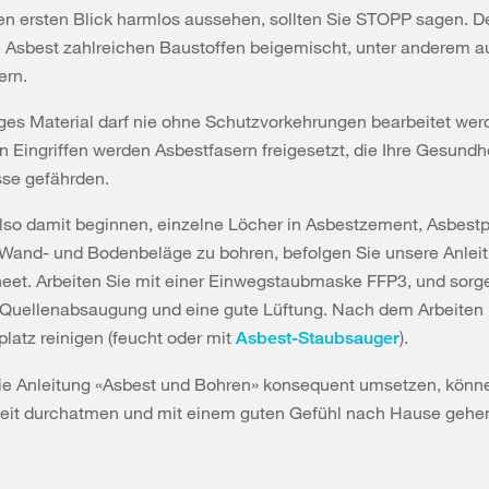
en ersten Blick harmlos aussehen, sollten Sie STOPP sagen. D
 Asbest zahlreichen Baustoffen beigemischt, unter anderem a
ern.
ges Material darf nie ohne Schutzvorkehrungen bearbeitet werd
en Eingriffen werden Asbestfasern freigesetzt, die Ihre Gesundhe
se gefährden.
lso damit beginnen, einzelne Löcher in Asbestzement, Asbestp
r Wand- und Bodenbeläge zu bohren, befolgen Sie unsere Anlei
et. Arbeiten Sie mit einer Einwegstaubmaske FFP3, und sorge
e Quellenabsaugung und eine gute Lüftung. Nach dem Arbeiten
platz reinigen (feucht oder mit
).
Asbest-Staubsauger
ie Anleitung «Asbest und Bohren» konsequent umsetzen, könn
beit durchatmen und mit einem guten Gefühl nach Hause gehe