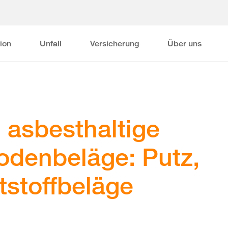
ion
Unfall
Versicherung
Über uns
 asbesthaltige
denbeläge: Putz,
tstoffbeläge