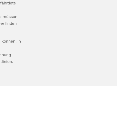
efährdete
ze müssen
er finden
 können. In
lanung
linien.