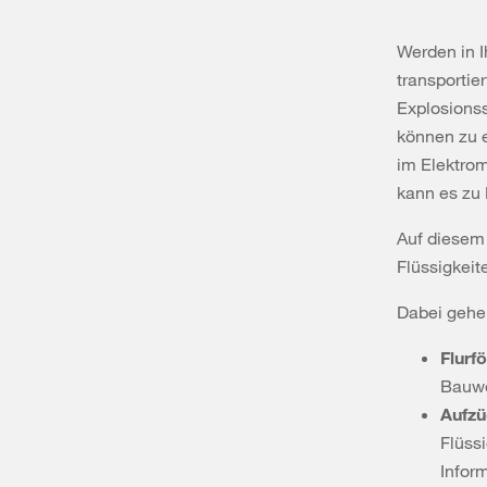
Werden in 
transportie
Explosionss
können zu 
im Elektrom
kann es zu
Auf diesem 
Flüssigkeit
Dabei gehen
Flurf
Bauwe
Aufz
Flüss
Infor