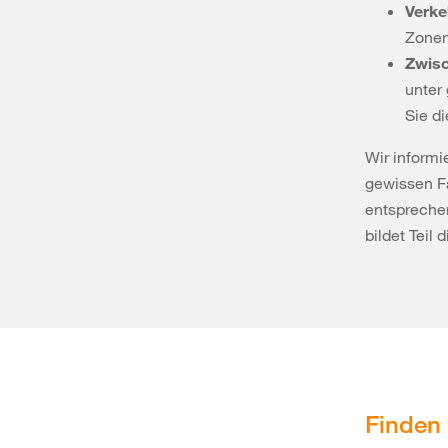
Verk
Zone
Zwisc
unter
Sie d
Wir inform
gewissen Fä
entspreche
bildet Teil
Finden 