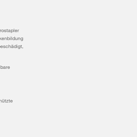
rostapler
kenbildung
beschädigt,
nbare
hützte