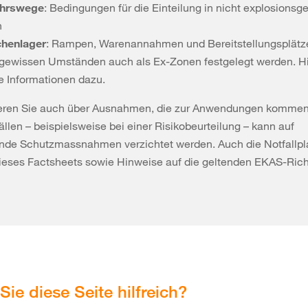
ehrswege
: Bedingungen für die Einteilung in nicht explosionsg
n
henlager
: Rampen, Warenannahmen und Bereitstellungsplät
 gewissen Umständen auch als Ex-Zonen festgelegt werden. Hi
ie Informationen dazu.
ieren Sie auch über Ausnahmen, die zur Anwendungen kommen
llen – beispielsweise bei einer Risikobeurteilung – kann auf
nde Schutzmassnahmen verzichtet werden. Auch die Notfallp
 dieses Factsheets sowie Hinweise auf die geltenden EKAS-Richt
Sie diese Seite hilfreich?