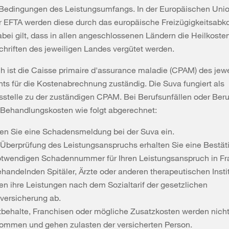
Bedingungen des Leistungsumfangs. In der Europäischen Uni
r EFTA werden diese durch das europäische Freizügigkeitsa
abei gilt, dass in allen angeschlossenen Ländern die Heilkost
hriften des jeweiligen Landes vergütet werden.
ch ist die Caisse primaire d'assurance maladie (CPAM) des jew
s für die Kostenabrechnung zuständig. Die Suva fungiert als
stelle zu der zuständigen CPAM. Bei Berufsunfällen oder Beru
 Behandlungskosten wie folgt abgerechnet:
en Sie eine Schadensmeldung bei der Suva ein.
Überprüfung des Leistungsanspruchs erhalten Sie eine Bestät
otwendigen Schadennummer für Ihren Leistungsanspruch in Fr
ehandelnden Spitäler, Ärzte oder anderen therapeutischen Insti
en ihre Leistungen nach dem Sozialtarif der gesetzlichen
lversicherung ab.
tbehalte, Franchisen oder mögliche Zusatzkosten werden nich
ommen und gehen zulasten der versicherten Person.