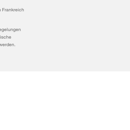
 Frankreich
Regelungen
nische
 werden.