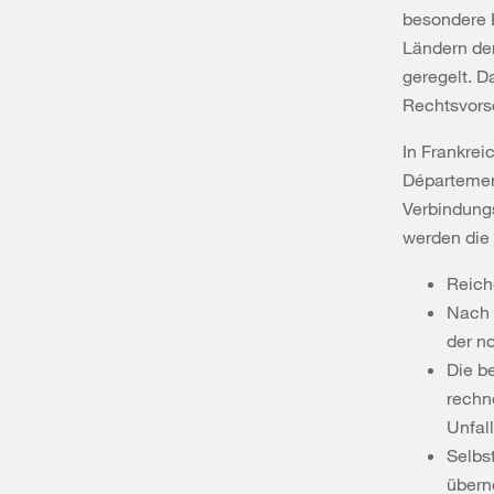
besondere 
Ländern de
geregelt. D
Rechtsvorsc
In Frankrei
Département
Verbindungs
werden die
Reich
Nach 
der n
Die b
rechn
Unfal
Selbs
übern