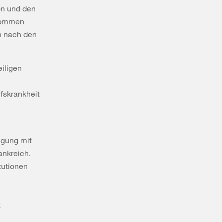
on und den
bkommen
en nach den
eiligen
fskrankheit
igung mit
ankreich.
tutionen
t