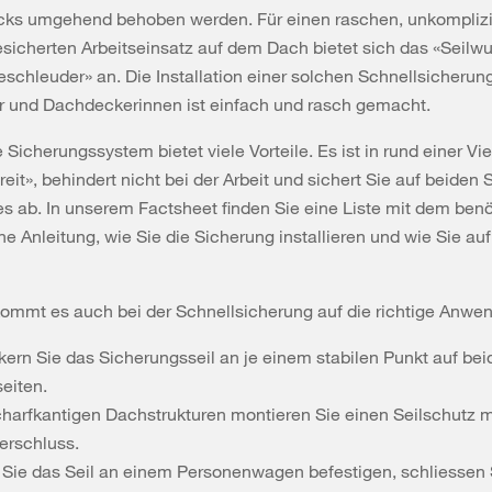
ks umgehend behoben werden. Für einen raschen, unkomplizi
sicherten Arbeitseinsatz auf dem Dach bietet sich das «Seilw
ieschleuder» an. Die Installation einer solchen Schnellsicherung
 und Dachdeckerinnen ist einfach und rasch gemacht.
 Sicherungssystem bietet viele Vorteile. Es ist in rund einer Vi
reit», behindert nicht bei der Arbeit und sichert Sie auf beiden 
s ab. In unserem Factsheet finden Sie eine Liste mit dem benö
ine Anleitung, wie Sie die Sicherung installieren und wie Sie au
kommt es auch bei der Schnellsicherung auf die richtige Anwe
kern Sie das Sicherungsseil an je einem stabilen Punkt auf be
eiten.
charfkantigen Dachstrukturen montieren Sie einen Seilschutz m
verschluss.
Sie das Seil an einem Personenwagen befestigen, schliessen S