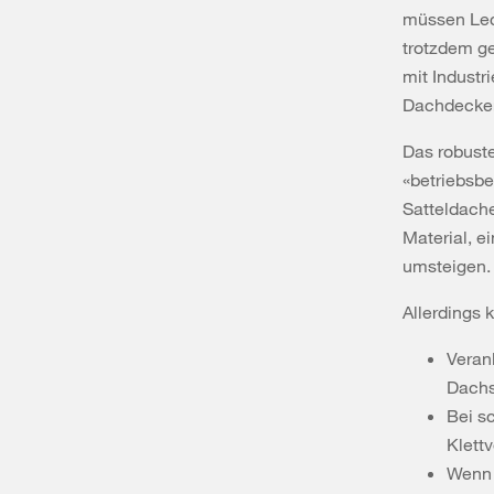
müssen Lec
trotzdem ge
mit Industr
Dachdecker
Das robuste
«betriebsbe
Satteldache
Material, e
umsteigen.
Allerdings 
Veran
Dachs
Bei s
Klett
Wenn 