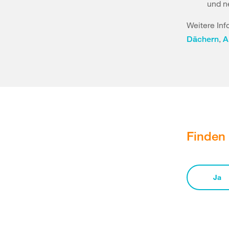
und n
Weitere Inf
,
Dächern
A
Finden 
Ja