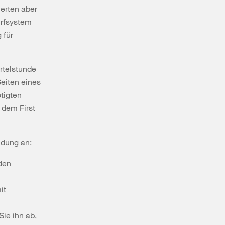
erten aber
urfsystem
 für
ertelstunde
Seiten eines
tigten
f dem First
ndung an:
iden
it
ie ihn ab,