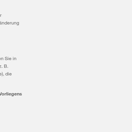
r
ränderung
n Sie in
z. B.
), die
Vorliegens