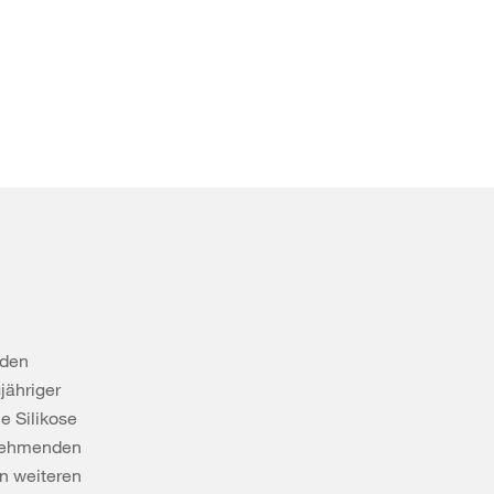
 den
jähriger
e Silikose
tnehmenden
in weiteren