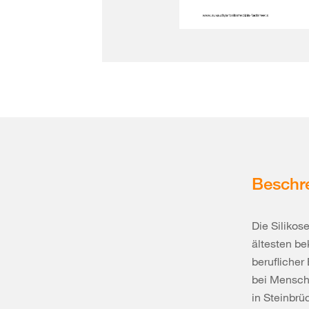
Beschr
Die Silikos
ältesten be
beruflicher
bei Mensch
in Steinbrü