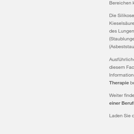
Bereichen k
Die Silikos
Kieselsäur
des Lungen
(Staublung
(Asbeststa
Ausführlich
diesem Fac
Information
Therapie
b
Weiter find
einer Beru
Laden Sie d