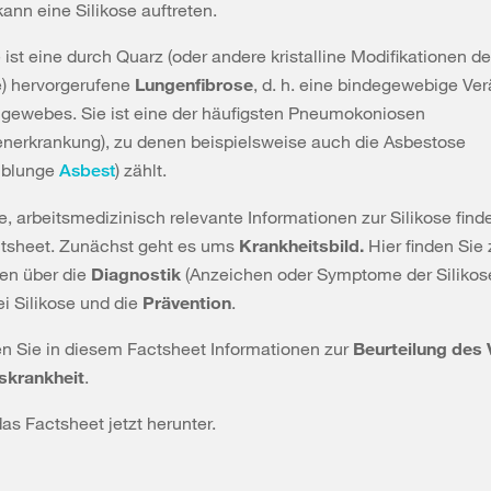
ann eine Silikose auftreten.
e ist eine durch Quarz (oder andere kristalline Modifikationen de
e) hervorgerufene
Lungenfibrose
, d. h. eine bindegewebige Ve
gewebes. Sie ist eine der häufigsten Pneumokoniosen
enerkrankung), zu denen beispielsweise auch die Asbestose
ublunge
) zählt.
Asbest
e, arbeitsmedizinisch relevante Informationen zur Silikose finde
tsheet. Zunächst geht es ums
Krankheitsbild.
Hier finden Sie 
en über die
Diagnostik
(Anzeichen oder Symptome der Silikose
ei Silikose und die
Prävention
.
en Sie in diesem Factsheet Informationen zur
Beurteilung des 
fskrankheit
.
as Factsheet jetzt herunter.